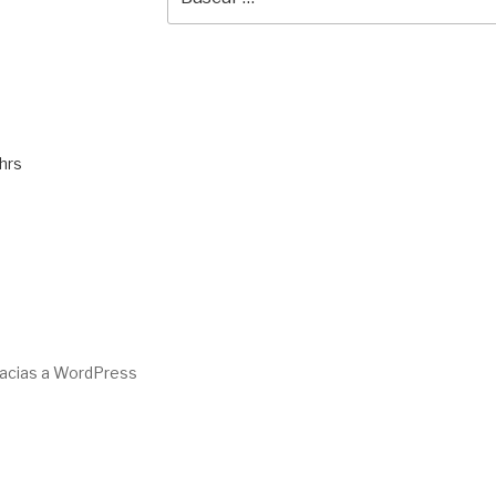
por:
hrs
racias a WordPress