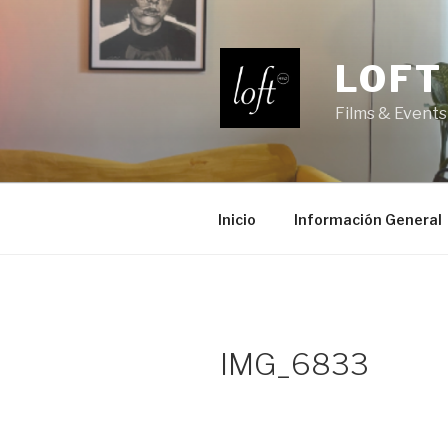
Saltar
al
contenido
LOFT
Films & Events
Inicio
Información General
IMG_6833