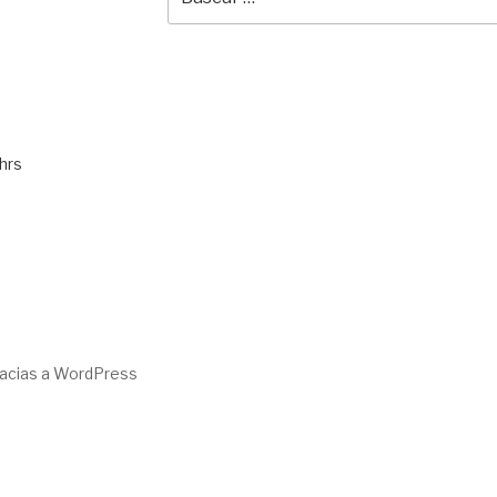
por:
hrs
racias a WordPress