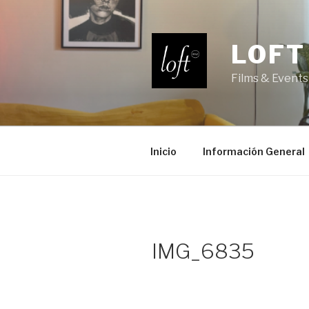
Saltar
al
contenido
LOFT
Films & Events
Inicio
Información General
IMG_6835