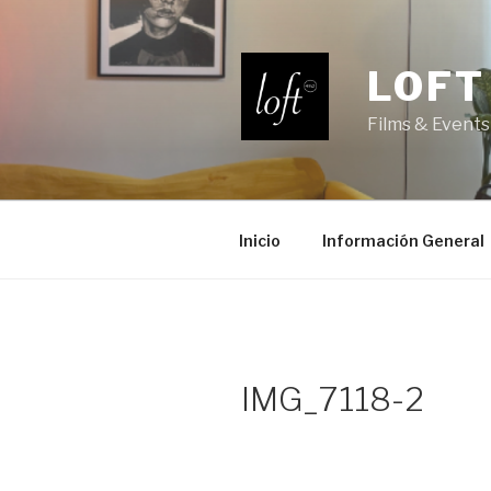
Saltar
al
contenido
LOFT
Films & Events
Inicio
Información General
IMG_7118-2