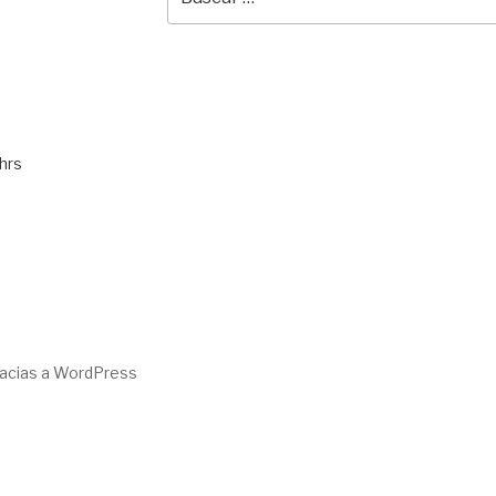
por:
hrs
racias a WordPress