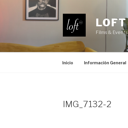
Saltar
al
contenido
LOFT
Films & Events
Inicio
Información General
IMG_7132-2