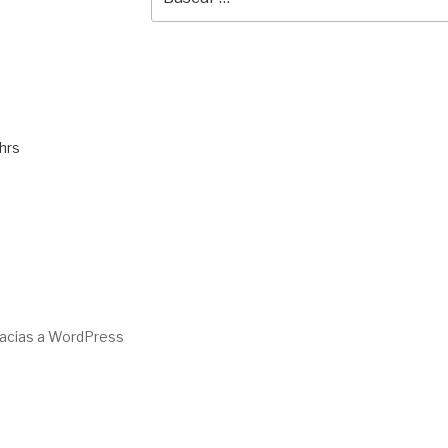
por:
hrs
racias a WordPress