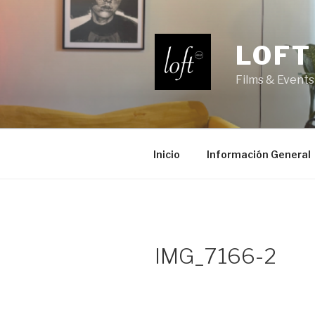
Saltar
al
contenido
LOFT
Films & Events
Inicio
Información General
IMG_7166-2