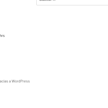
por:
hrs
racias a WordPress