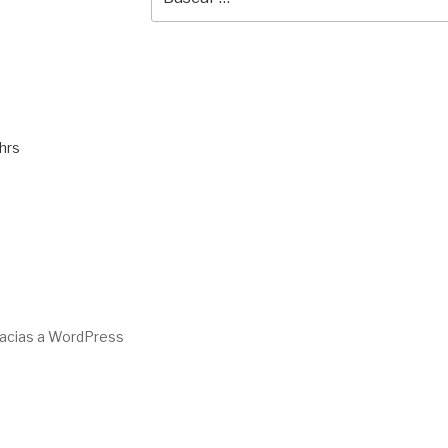
por:
hrs
racias a WordPress