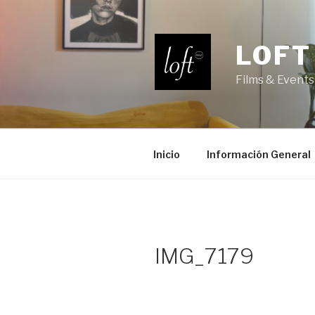
Saltar
al
contenido
LOFT
Films & Events
Inicio
Información General
IMG_7179