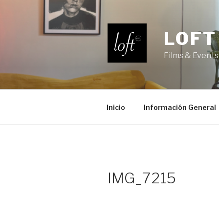
Saltar
al
contenido
LOFT
Films & Events
Inicio
Información General
IMG_7215