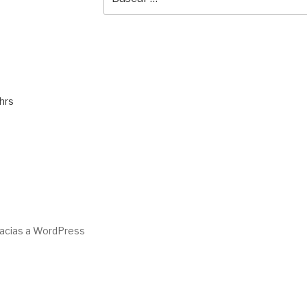
por:
hrs
racias a WordPress