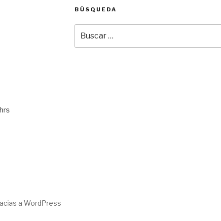
BÚSQUEDA
Buscar
por:
hrs
racias a WordPress