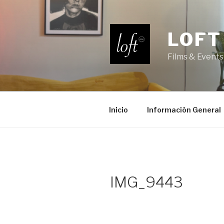
Saltar
al
contenido
LOFT
Films & Events
Inicio
Información General
IMG_9443