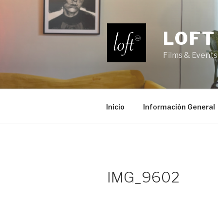
Saltar
al
contenido
LOFT
Films & Events
Inicio
Información General
IMG_9602