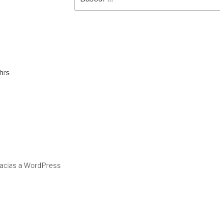
por:
hrs
racias a WordPress