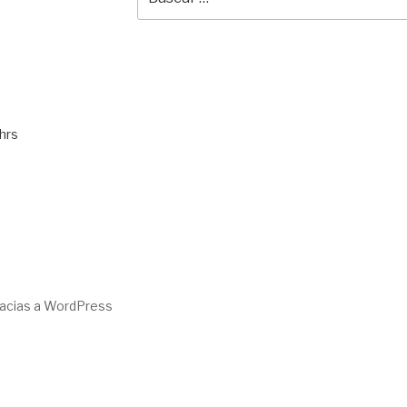
por:
hrs
racias a WordPress