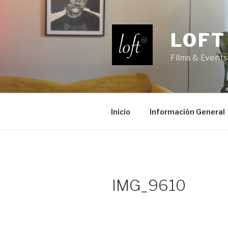
Saltar
al
contenido
LOFT
Films & Events
Inicio
Información General
IMG_9610