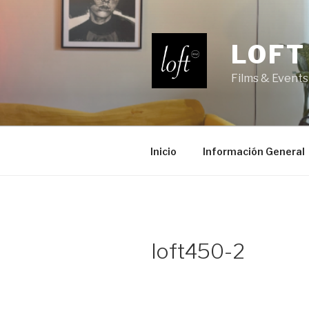
Saltar
al
contenido
LOFT
Films & Events
Inicio
Información General
loft450-2