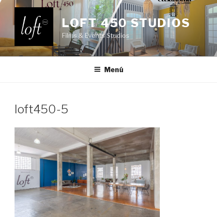
Saltar
al
LOFT 450 STUDIOS
contenido
Films & Events Studios
Menú
loft450-5