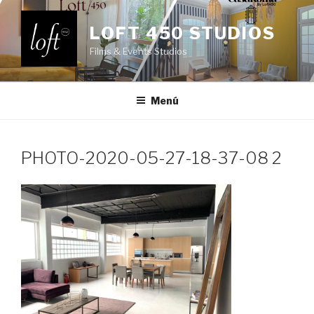
Saltar
al
LOFT 450 STUDIOS
contenido
Films & Events Studios
Menú
PHOTO-2020-05-27-18-37-08 2