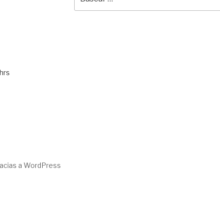
por:
hrs
racias a WordPress