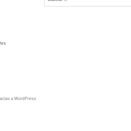
por:
hrs
racias a WordPress