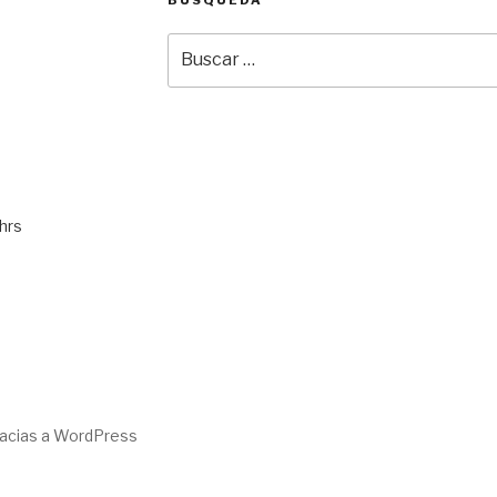
BÚSQUEDA
Buscar
por:
hrs
racias a WordPress