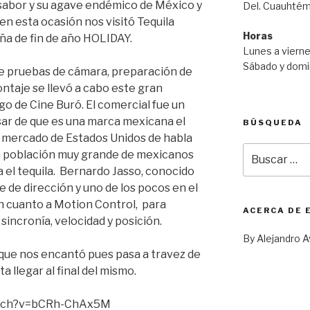
abor y su agave endémico de México y
Del. Cuauhtém
n esta ocasión nos visitó Tequila
Horas
ña de fin de año HOLIDAY.
Lunes a vierne
Sábado y domi
re pruebas de cámara, preparación de
ontaje se llevó a cabo este gran
go de Cine Buró. El comercial fue un
esar de que es una marca mexicana el
BÚSQUEDA
el mercado de Estados Unidos de habla
Buscar
a población muy grande de mexicanos
por:
a el tequila. Bernardo Jasso, conocido
 de dirección y uno de los pocos en el
n cuanto a Motion Control, para
ACERCA DE 
sincronía, velocidad y posición.
By Alejandro A
 que nos encantó pues pasa a travez de
a llegar al final del mismo.
atch?v=bCRh-ChAx5M