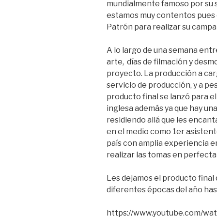
mundialmente famoso por su s
estamos muy contentos pues e
Patrón para realizar su campa
A lo largo de una semana ent
arte, días de filmación y desm
proyecto. La producción a car
servicio de producción, y a p
producto final se lanzó para 
inglesa además ya que hay un
residiendo allá que les encant
en el medio como 1er asistente
país con amplia experiencia e
realizar las tomas en perfecta 
Les dejamos el producto final
diferentes épocas del año hast
https://www.youtube.com/w