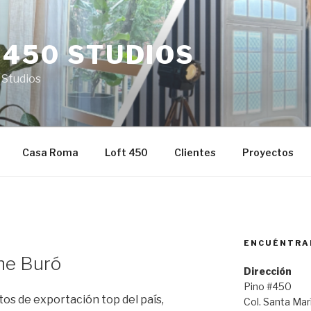
 450 STUDIOS
 Studios
Casa Roma
Loft 450
Clientes
Proyectos
ENCUÉNTRA
0
ine Buró
Dirección
Pino #450
ctos de exportación top del país,
Col. Santa Ma