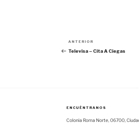
Navegación
Entrada
ANTERIOR
de
anterior:
Televisa – Cita A Ciegas
entradas
ENCUÉNTRANOS
Colonia Roma Norte, 06700, Ciuda