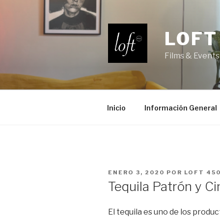
Saltar
al
contenido
LOFT
Films & Events
Inicio
Información General
PUBLICADO
ENERO 3, 2020
POR
LOFT 45
EL
Tequila Patrón y C
El tequila es uno de los produ