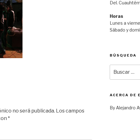
Del. Cuauhtém
Horas
Lunes a vierne
Sábado y domi
BÚSQUEDA
Buscar
por:
ACERCA DE 
By Alejandro A
ónico no será publicada.
Los campos
 con
*