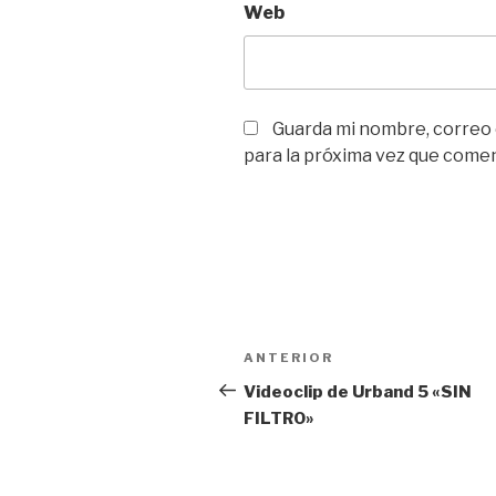
Web
Guarda mi nombre, correo
para la próxima vez que come
Navegación
Entrada
ANTERIOR
de
anterior:
Videoclip de Urband 5 «SIN
FILTRO»
entradas