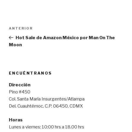
Navegación
Entrada
ANTERIOR
de
anterior:
Hot Sale de Amazon México por Man On The
entradas
Moon
ENCUÉNTRANOS
Dirección
Pino #450
Col. Santa María Insurgentes/Atlampa
Del. Cuauhtémoc, C.P. 06450, CDMX
Horas
Lunes a viernes: 10:00 hrs a 18.00 hrs