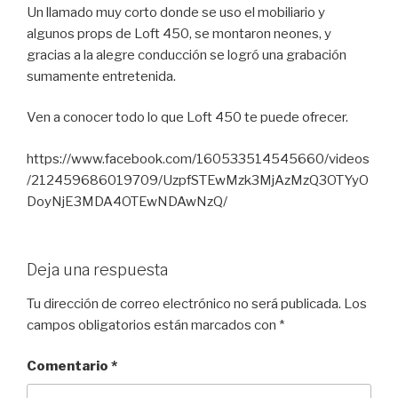
Un llamado muy corto donde se uso el mobiliario y
algunos props de Loft 450, se montaron neones, y
gracias a la alegre conducción se logró una grabación
sumamente entretenida.
Ven a conocer todo lo que Loft 450 te puede ofrecer.
https://www.facebook.com/160533514545660/videos
/212459686019709/UzpfSTEwMzk3MjAzMzQ3OTYyO
DoyNjE3MDA4OTEwNDAwNzQ/
Deja una respuesta
Tu dirección de correo electrónico no será publicada.
Los
campos obligatorios están marcados con
*
Comentario
*