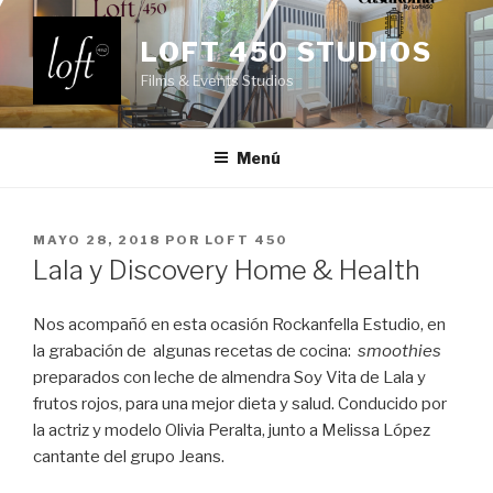
Saltar
al
LOFT 450 STUDIOS
contenido
Films & Events Studios
Menú
PUBLICADO
MAYO 28, 2018
POR
LOFT 450
EL
Lala y Discovery Home & Health
Nos acompañó en esta ocasión Rockanfella Estudio, en
la grabación de algunas recetas de cocina:
smoothies
preparados con leche de almendra Soy Vita de Lala y
frutos rojos, para una mejor dieta y salud. Conducido por
la actriz y modelo Olivia Peralta, junto a Melissa López
cantante del grupo Jeans.