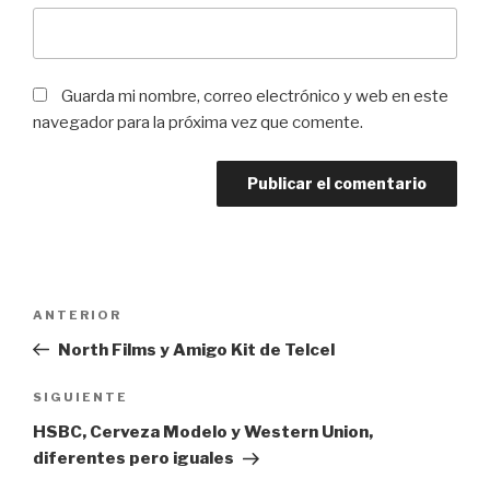
Guarda mi nombre, correo electrónico y web en este
navegador para la próxima vez que comente.
Navegación
Entrada
ANTERIOR
de
anterior:
North Films y Amigo Kit de Telcel
entradas
Siguiente
SIGUIENTE
entrada
HSBC, Cerveza Modelo y Western Union,
diferentes pero iguales